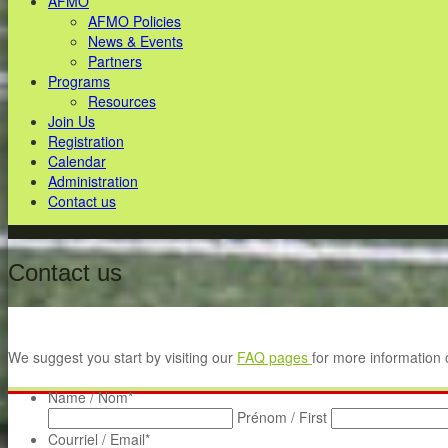
AFMO
AFMO Policies
News & Events
Partners
Programs
Resources
Join Us
Registration
Calendar
Administration
Contact us
Contact us
We suggest you start by visiting our
FAQ pages
for more information
Name / Nom
*
Prénom / First
Courriel / Email
*