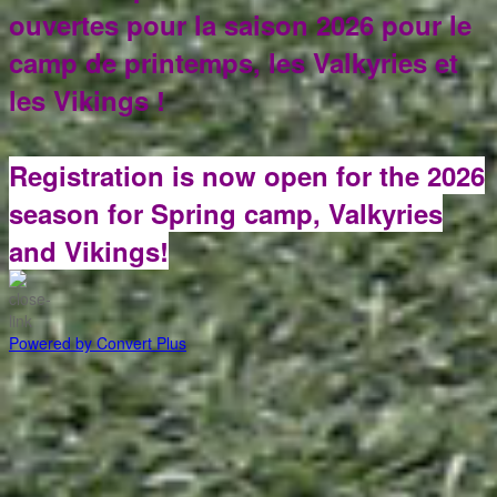
ouvertes pour la saison 2026 pour le
camp de printemps, les Valkyries et
les Vikings !
Registration is now open for the 2026
season for Spring camp, Valkyries
and Vikings!
Powered by Convert Plus