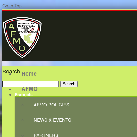
Go to Top
Search
Home
Search
AFMO
for:
Français
AFMO POLICIES
NEWS & EVENTS
PARTNERS