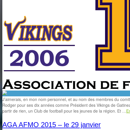
J’aimerais, en mon nom personnel, et au nom des membres du comité ex
Rodger pour ses dix années comme Président des Vikings de Gatineau.
partir de rien, un Club de football pour les jeunes de la région. Et …
En
AGA AFMO 2015 – le 29 janvier