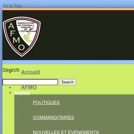
Go to Top
Search
Accueil
Search
AFMO
for:
English
POLITIQUES
COMMANDITAIRES
NOUVELLES ET ÉVÉNEMENTS