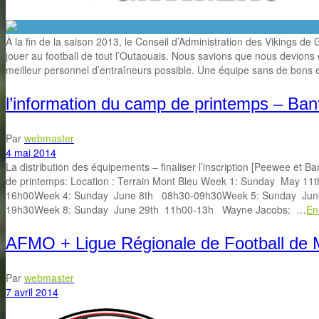
À la fin de la saison 2013, le Conseil d’Administration des Vikings de
jouer au football de tout l’Outaouais. Nous savions que nous devions é
meilleur personnel d’entraîneurs possible. Une équipe sans de bons 
l’information du camp de printemps – B
Par
webmaster
4 mai 2014
La distribution des équipements – finaliser l’inscription [Peewee e
de printemps: Location : Terrain Mont Bleu Week 1: Sunday May
16h00Week 4: Sunday June 8th 08h30-09h30Week 5: Sunday June
19h30Week 8: Sunday June 29th 11h00-13h Wayne Jacobs: …
En
AFMO + Ligue Régionale de Football de 
Par
webmaster
7 avril 2014